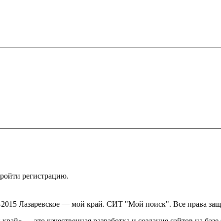
пройти регистрацию.
-2015 Лазаревское — мой край. СИТ "Мой поиск". Все права за
край» — это качественная разработка и создание сайтов на баз