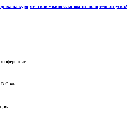
дыха на курорте и как можно сэкономить во время отпуска?
 конференции...
 В Сочи...
ция...