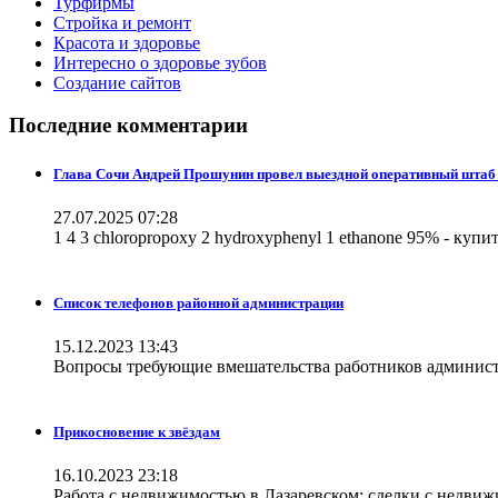
Турфирмы
Стройка и ремонт
Красота и здоровье
Интересно о здоровье зубов
Создание сайтов
Последние комментарии
Глава Сочи Андрей Прошунин провел выездной оперативный штаб 
27.07.2025 07:28
1 4 3 chloropropoxy 2 hydroxyphenyl 1 ethanone 95% - купи
Список телефонов районной администрации
15.12.2023 13:43
Вопросы требующие вмешательства работников администр
Прикосновение к звёздам
16.10.2023 23:18
Работа с недвижимостью в Лазаревском: сделки с недвижи