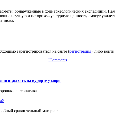
едметы, обнаруженные в ходе археологических экспедиций. Нам 
ющие научную и историко-культурную ценность, смогут увидеть 
стинова.
бходимо зарегистрироваться на сайте (
регистрация
), либо войти
JComments
ошо отдыхать на курорте у моря
рошая альтернатива...
и?
дробный сравнительный материал...