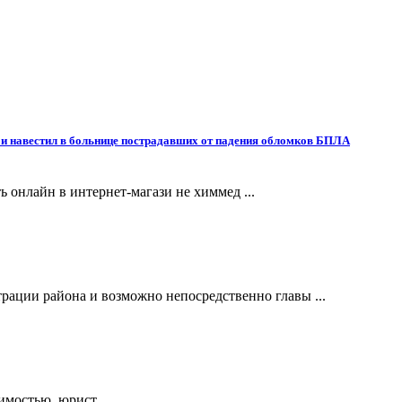
и навестил в больнице пострадавших от падения обломков БПЛА
ть онлайн в интернет-магази не химмед ...
ации района и возможно непосредственно главы ...
мостью, юрист ...