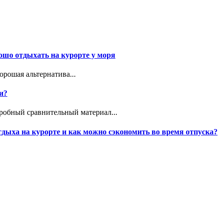
ошо отдыхать на курорте у моря
рошая альтернатива...
и?
дробный сравнительный материал...
дыха на курорте и как можно сэкономить во время отпуска?