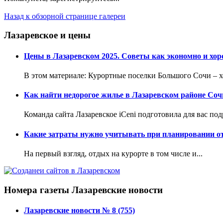
Назад к обзорной странице галереи
Лазаревское и цены
Цены в Лазаревском 2025. Советы как экономно и хор
В этом материале: Курортные поселки Большого Сочи – хо
Как найти недорогое жилье в Лазаревском районе Соч
Команда сайта Лазаревское iCeni подготовила для вас по
Какие затраты нужно учитывать при планировании от
На первый взгляд, отдых на курорте в том числе и...
Номера газеты Лазаревские новости
Лазаревские новости № 8 (755)