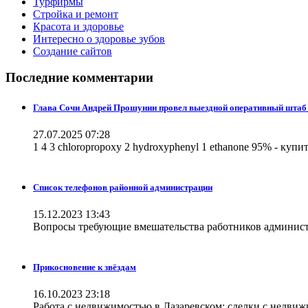
Турфирмы
Стройка и ремонт
Красота и здоровье
Интересно о здоровье зубов
Создание сайтов
Последние комментарии
Глава Сочи Андрей Прошунин провел выездной оперативный штаб 
27.07.2025 07:28
1 4 3 chloropropoxy 2 hydroxyphenyl 1 ethanone 95% - купи
Список телефонов районной администрации
15.12.2023 13:43
Вопросы требующие вмешательства работников администр
Прикосновение к звёздам
16.10.2023 23:18
Работа с недвижимостью в Лазаревском: сделки с недвижи