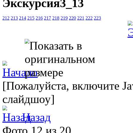
Экскурсия3_13
212
213
214
215
216
217
218
219
220
221
222
223
[Пожалуйста, включите Ja
слайдшоу]
Назад
Фото 12 из 20