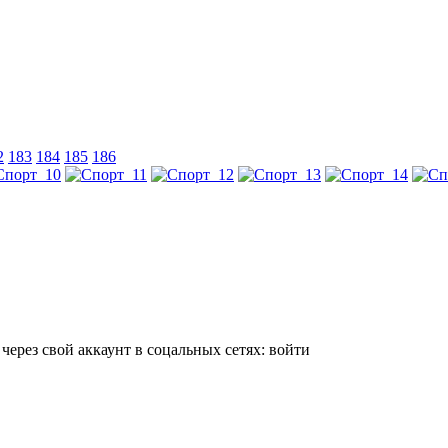
2
183
184
185
186
 через свой аккаунт в соцальных сетях:
войти