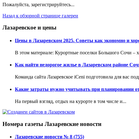
Пожалуйста, зарегистрируйтесь...
Назад к обзорной странице галереи
Лазаревское и цены
Цены в Лазаревском 2025. Советы как экономно и хор
В этом материале: Курортные поселки Большого Сочи – хо
Как найти недорогое жилье в Лазаревском районе Соч
Команда сайта Лазаревское iCeni подготовила для вас по
Какие затраты нужно учитывать при планировании от
На первый взгляд, отдых на курорте в том числе и...
Номера газеты Лазаревские новости
Лазаревские новости № 8 (755)