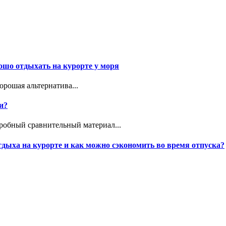
ошо отдыхать на курорте у моря
рошая альтернатива...
и?
дробный сравнительный материал...
дыха на курорте и как можно сэкономить во время отпуска?