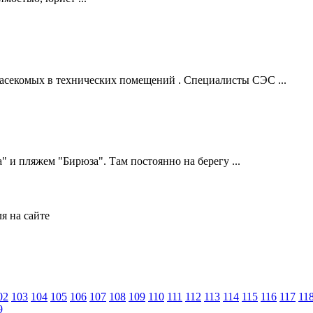
асекомых в технических помещений . Специалисты СЭС ...
" и пляжем "Бирюза". Там постоянно на берегу ...
я на сайте
02
103
104
105
106
107
108
109
110
111
112
113
114
115
116
117
11
9