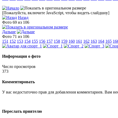
[Пожалуйста, включите JavaScript, чтобы видеть слайдшоу]
Назад
Фото 69 из 106
Дальше
Фото 71 из 106
151
152
153
154
155
156
157
158
159
160
161
162
163
164
165
16
Информация о фото
Число просмотров
373
Комментировать
У вас недостаточно прав для добавления комментариев. Вам нео
Переслать приятелю