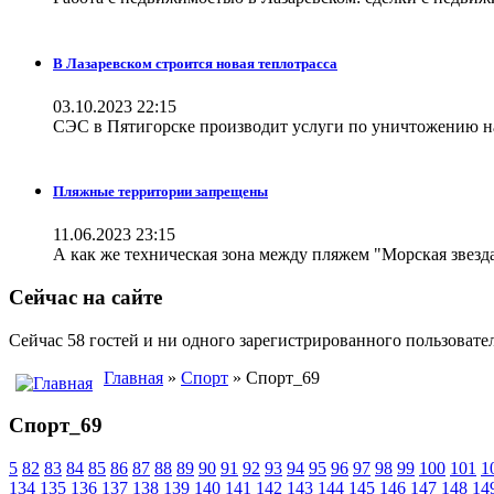
В Лазаревском строится новая теплотрасса
03.10.2023 22:15
СЭС в Пятигорске производит услуги по уничтожению н
Пляжные территории запрещены
11.06.2023 23:15
А как же техническая зона между пляжем "Морская звезда
Сейчас на сайте
Сейчас 58 гостей и ни одного зарегистрированного пользовател
Главная
»
Спорт
» Спорт_69
Спорт_69
5
82
83
84
85
86
87
88
89
90
91
92
93
94
95
96
97
98
99
100
101
1
134
135
136
137
138
139
140
141
142
143
144
145
146
147
148
14