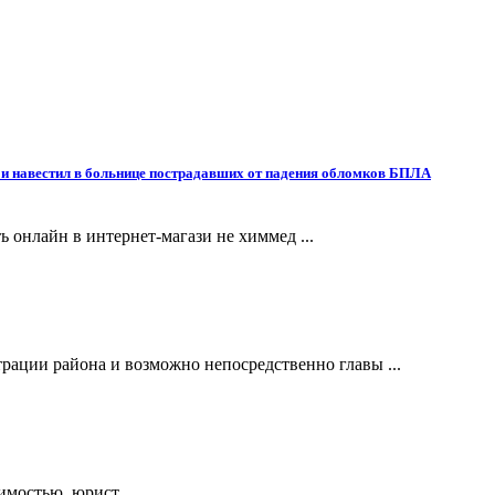
и навестил в больнице пострадавших от падения обломков БПЛА
ть онлайн в интернет-магази не химмед ...
ации района и возможно непосредственно главы ...
мостью, юрист ...