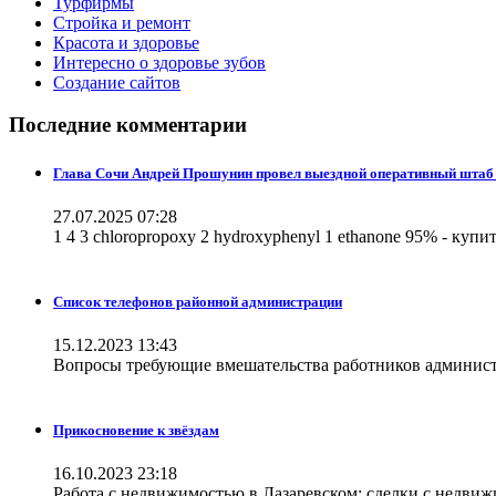
Турфирмы
Стройка и ремонт
Красота и здоровье
Интересно о здоровье зубов
Создание сайтов
Последние комментарии
Глава Сочи Андрей Прошунин провел выездной оперативный штаб 
27.07.2025 07:28
1 4 3 chloropropoxy 2 hydroxyphenyl 1 ethanone 95% - купи
Список телефонов районной администрации
15.12.2023 13:43
Вопросы требующие вмешательства работников администр
Прикосновение к звёздам
16.10.2023 23:18
Работа с недвижимостью в Лазаревском: сделки с недвижи